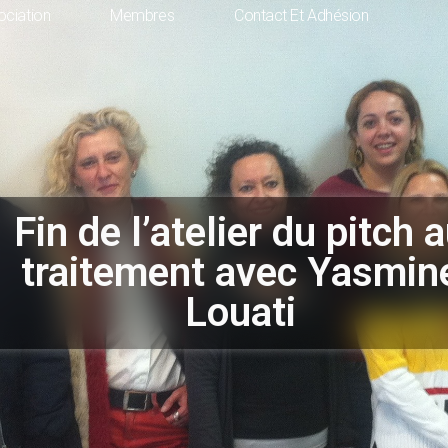
ociation
Membres
Contact Et Adhésion
Fin de l’atelier du pitch 
traitement avec Yasmin
Louati