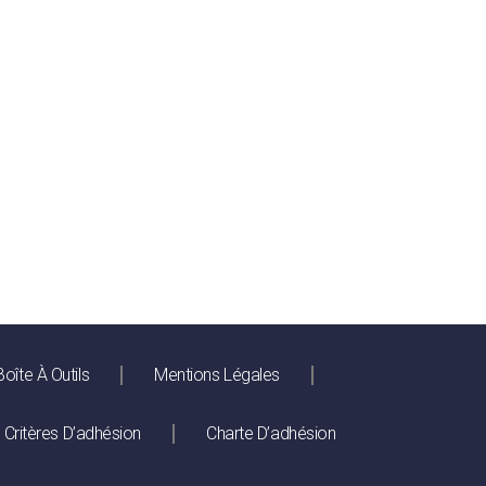
Boîte À Outils
Mentions Légales
Critères D’adhésion
Charte D’adhésion