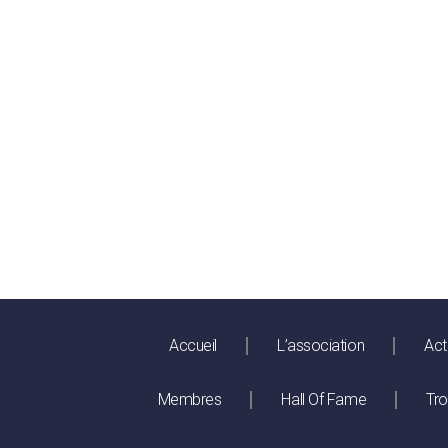
Accueil
L’association
Act
Membres
Hall Of Fame
Tr