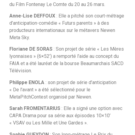
du Film Fontenay Le Comte du 20 au 26 mars.
Anne-Lise DEFFOUX
: Elle a pitché son court-métrage
d’anticipation-comédie « Futurs parents » à des
producteurs internationaux sur le métavers Newen
Meta Sky.
Floriane DE SORAS
: Son projet de série « Les Mères
lyonnaises » (6×52’) a remporté l’aide au concept du
FAIA et a été lauréat de la bourse Beaumarchais SACD
Télévision.
Philippe ENOLA
: son projet de série d’anticipation
« De l’avant » a été sélectionné pour le
MetaPitchContest organisé par Newen.
Sarah FROMENTARIUS
: Elle a signé une option avec
CAPA Drama pour sa série aux épisodes 10×10’
« VSAV ou Les Mille et Une Gardes ».
Sophie GUEYDON
: Son long-métrage Le Prix du