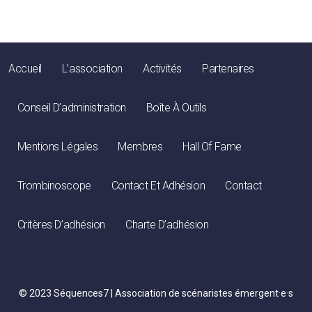
Accueil
L’association
Activités
Partenaires
Conseil D’administration
Boîte À Outils
Mentions Légales
Membres
Hall Of Fame
Trombinoscope
Contact Et Adhésion
Contact
Critères D’adhésion
Charte D’adhésion
© 2023 Séquences7 | Association de scénaristes émergent·e·s