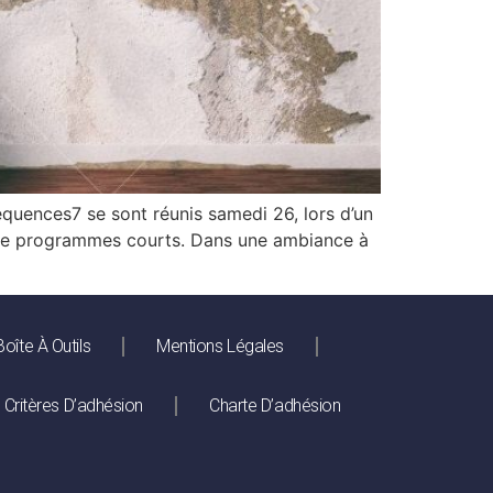
équences7 se sont réunis samedi 26, lors d’un
 et de programmes courts. Dans une ambiance à
Boîte À Outils
Mentions Légales
Critères D’adhésion
Charte D’adhésion