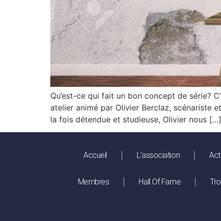
Qu’est-ce qui fait un bon concept de série? C
atelier animé par Olivier Berclaz, scénariste
la fois détendue et studieuse, Olivier nous […
Accueil
L’association
Act
Membres
Hall Of Fame
Tr