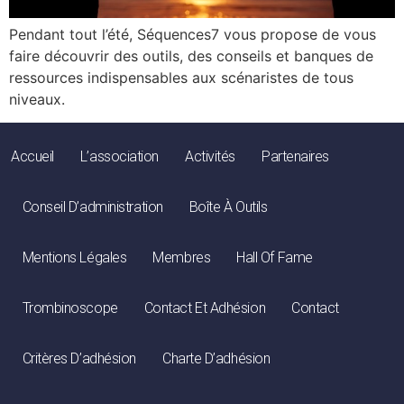
Pendant tout l’été, Séquences7 vous propose de vous
faire découvrir des outils, des conseils et banques de
ressources indispensables aux scénaristes de tous
niveaux.
Accueil
L’association
Activités
Partenaires
Conseil D’administration
Boîte À Outils
Mentions Légales
Membres
Hall Of Fame
Trombinoscope
Contact Et Adhésion
Contact
Critères D’adhésion
Charte D’adhésion