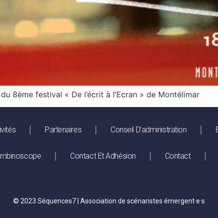
du 8ème festival « De l’écrit à l’Ecran » de Montélimar
ivités
Partenaires
Conseil D’administration
ombinoscope
Contact Et Adhésion
Contact
© 2023 Séquences7 | Association de scénaristes émergent·e·s