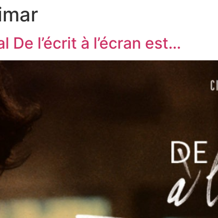
imar
ociation
Membres
Contact Et Adhésion
l De l’écrit à l’écran est…