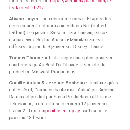
toutes les infos ici :
https://aurelienlaplace.com/le-
testament-2021/
Albane Linÿer :
son deuxième roman, Et après les
gens meurent, est sorti aux éditions NiL (Robert
Laffont) le 6 janvier. Sa série Tara Duncan, en co-
écriture avec Sophie Audouin-Mamikonian est
diffusée depuis le 8 janvier sur Disney Channel.
Tommy Thouvenot :
il a signé une option pour son
court-métrage Au Bout Du Fil avec la société de
production Midwest Productions.
Camille Autain & Jérémie Bonheure:
l’unitaire qu’ils
ont co-écrit, Drame en haute mer, réalisé par Adeline
Darraux et produit par Sama Productions et France
Télévisions, a été diffusé mercredi 12 janvier sur
France2. Il est
disponible en replay
sur France.tv
jusqu’au 18 février.