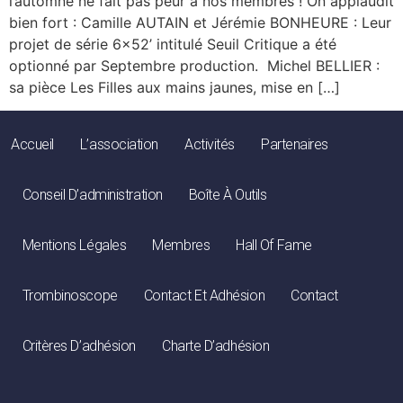
l’automne ne fait pas peur à nos membres ! On applaudit
bien fort : Camille AUTAIN et Jérémie BONHEURE : Leur
projet de série 6×52’ intitulé Seuil Critique a été
optionné par Septembre production. Michel BELLIER :
sa pièce Les Filles aux mains jaunes, mise en […]
Accueil
L’association
Activités
Partenaires
Conseil D’administration
Boîte À Outils
Mentions Légales
Membres
Hall Of Fame
Trombinoscope
Contact Et Adhésion
Contact
Critères D’adhésion
Charte D’adhésion